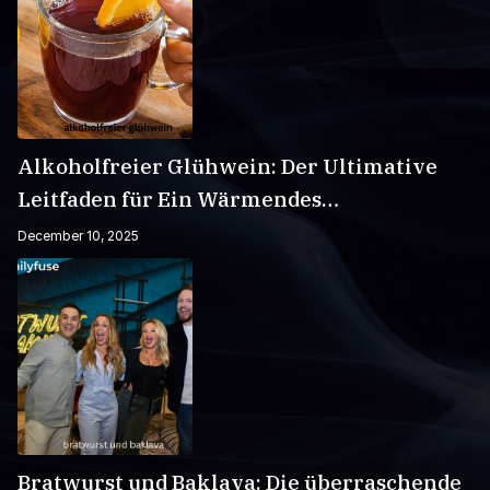
Alkoholfreier Glühwein: Der Ultimative
Leitfaden für Ein Wärmendes
Wintergetränk
December 10, 2025
Bratwurst und Baklava: Die überraschende