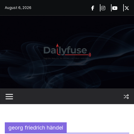
Skip
August 6, 2026
to
content
georg friedrich händel