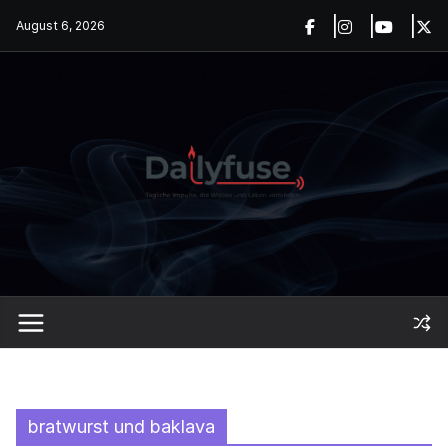
Skip
August 6, 2026
to
content
bratwurst und baklava